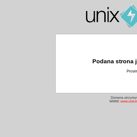
Podana strona j
Prosi
Domena utrzymyw
WWW:
www.unixs